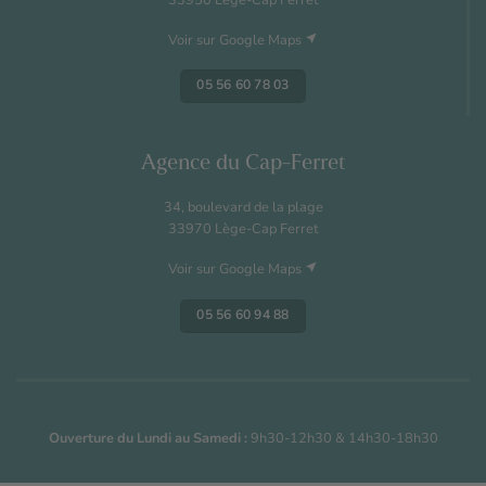
33950 Lège-Cap Ferret
near_me
Voir sur Google Maps
05 56 60 78 03
Agence du Cap-Ferret
34, boulevard de la plage
33970 Lège-Cap Ferret
near_me
Voir sur Google Maps
05 56 60 94 88
Ouverture du Lundi au Samedi :
9h30-12h30 & 14h30-18h30