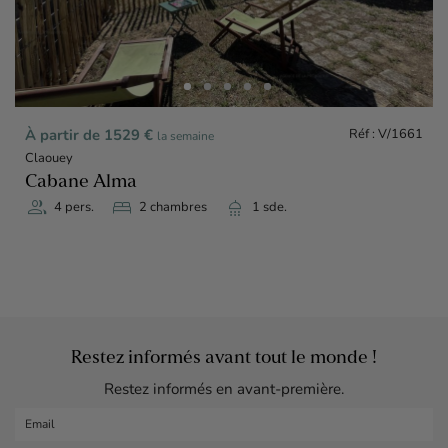
Réf : V/1661
À partir de 1529 €
la semaine
Claouey
Cabane Alma
group
bed
shower
4 pers.
2 chambres
1 sde.
Restez informés avant tout le monde !
Restez informés en avant-première.