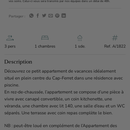
vos soins. Celui-ci vous sera transmis par nos équipes dans un délai de 48h.
Partager :
group
bed
shower
tag
3 pers
1 chambres
1 sde.
Ref. A/1822
Description
Découvrez ce petit appartement de vacances idéalement
situé en plein centre du Cap-Ferret dans une résidence avec
piscine.
En rez-de-chaussée, l’appartement se compose d’une pièce à
vivre avec canapé convertible, un coin kitchenette, une
véranda, une chambre avec lit 140, une salle d’eau et un WC
séparés. Une terrasse avec coin repas complète le bien.
NB : peut-être loué en complément de l’Appartement des