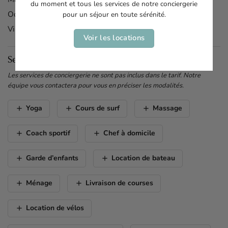
Marché du Cap ferret :
150m
du moment et tous les services de notre conciergerie
Océan :
1.5km
pour un séjour en toute sérénité.
Village Ostréicole :
600m
Voir les locations
Services & options
Les services de conciergerie ne sont pas inclus dans le tarif. Notre
équipe vous contactera pour vous en préciser les modalités.
add
add
add
Yoga
Cours de surf
Massage
add
add
Coach sportif
Chef à domicile
add
add
Garde d’enfants
Location de bateau
add
add
Ménage
Livraison de courses
add
Location de vélos