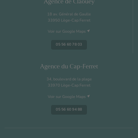
Agence de Claouey
18 av. Général de Gaulle
33950 Lège-Cap Ferret
near_me
Voir sur Google Maps
05 56 60 78 03
Agence du Cap-Ferret
34, boulevard de la plage
33970 Lège-Cap Ferret
near_me
Voir sur Google Maps
05 56 60 94 88