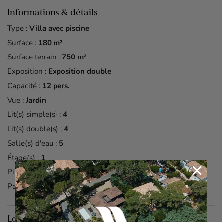
Informations & détails
Type :
Villa avec piscine
Surface :
180 m²
Surface terrain :
750 m²
Exposition :
Exposition double
Capacité :
12 pers.
Vue :
Jardin
Lit(s) simple(s) :
4
Lit(s) double(s) :
4
Salle(s) d'eau :
5
Étage(s) :
1
×
Piscine :
Oui
Parking(s) :
Oui
Localisation du bien