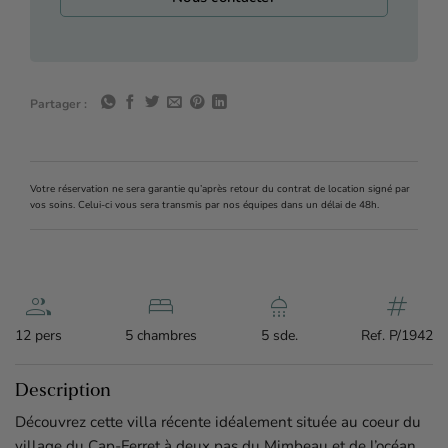
Partager :
Votre réservation ne sera garantie qu’après retour du contrat de location signé par
vos soins. Celui-ci vous sera transmis par nos équipes dans un délai de 48h.
group
bed
shower
tag
12 pers
5 chambres
5 sde.
Ref. P/1942
Description
Découvrez cette villa récente idéalement située au coeur du
village du Cap-Ferret à deux pas du Mimbeau et de l’océan,