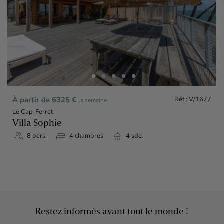
Réf : V/1677
À partir de 6325 €
la semaine
Le Cap-Ferret
Villa Sophie
group
bed
shower
8 pers.
4 chambres
4 sde.
Restez informés avant tout le monde !