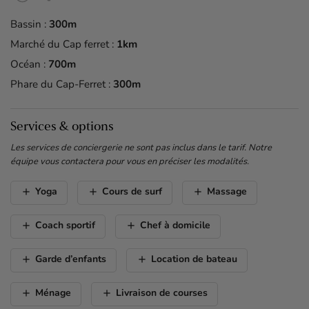
Bassin :
300m
Marché du Cap ferret :
1km
Océan :
700m
Phare du Cap-Ferret :
300m
Services & options
Les services de conciergerie ne sont pas inclus dans le tarif. Notre
équipe vous contactera pour vous en préciser les modalités.
add
add
add
Yoga
Cours de surf
Massage
add
add
Coach sportif
Chef à domicile
add
add
Garde d’enfants
Location de bateau
add
add
Ménage
Livraison de courses