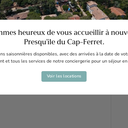
Vue :
Jardin/Pinède
Salle(s) de bain :
1
Étage(s) :
1
Parking(s) :
Oui
mes heureux de vous accueillir à nouve
Presqu'île du Cap-Ferret.
s saisonnières disponibles, avec des arrivées à la date de vot
t et tous les services de notre conciergerie pour un séjour en
Voir les locations