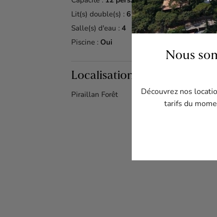
Capacité :
12 pers.
Lit(s) double(s) :
6
Salle(s) d'eau :
4
Piscine :
Oui
Nous som
Localisation du bien
Découvrez nos location
Piraillan Forêt
tarifs du momen