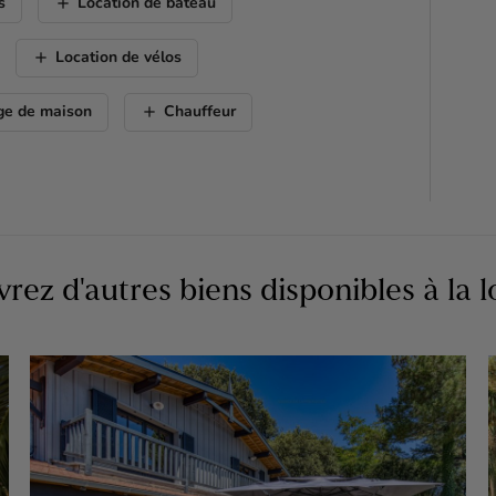
add
s
Location de bateau
add
Location de vélos
add
ge de maison
Chauffeur
rez d'autres biens disponibles à la l