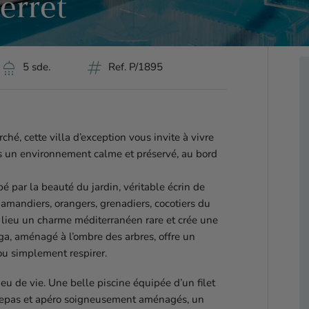
Ferret
shower
tag
5 sde.
Ref. P/1895
hé, cette villa d’exception vous invite à vivre
s un environnement calme et préservé, au bord
 par la beauté du jardin, véritable écrin de
amandiers, orangers, grenadiers, cocotiers du
 lieu un charme méditerranéen rare et crée une
ga, aménagé à l’ombre des arbres, offre un
 ou simplement respirer.
eu de vie. Une belle piscine équipée d’un filet
 repas et apéro soigneusement aménagés, un