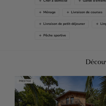
add
add
Chef à domicile
Garde d’enfant
add
add
Ménage
Livraison de courses
add
add
Livraison de petit-déjeuner
Lin
add
Pêche sportive
Découv
PRESTIGE