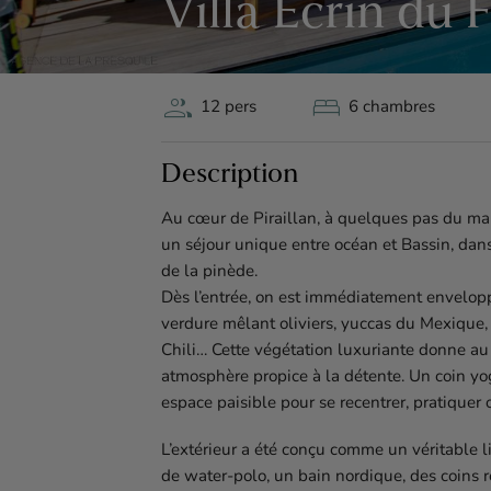
Villa Écrin du 
group
bed
12 pers
6 chambres
Description
Au cœur de Piraillan, à quelques pas du marc
un séjour unique entre océan et Bassin, dan
de la pinède.
Dès l’entrée, on est immédiatement enveloppé
verdure mêlant oliviers, yuccas du Mexique, 
Chili… Cette végétation luxuriante donne au
atmosphère propice à la détente. Un coin yo
espace paisible pour se recentrer, pratiquer
L’extérieur a été conçu comme un véritable li
de water-polo, un bain nordique, des coins