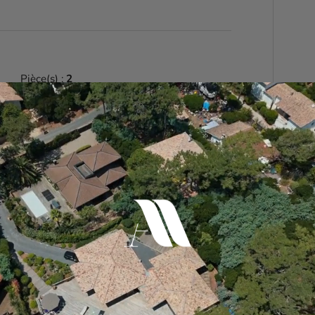
Pièce(s) :
2
Type de cuisine :
Us
Cheminée :
Non
WC :
1
Terrasse :
Oui
Parking :
Oui