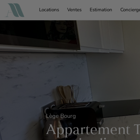
Passer
Locations
Ventes
Estimation
Concierge
au
contenu
Lège Bourg
Appartement T