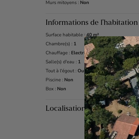
Murs mitoyens :
Non
Informations de l'habitation
Surface habitable :
40 m²
Chambre(s) :
1
Chauffage :
Electrique
Salle(s) d'eau :
1
Tout à l'égout :
Oui
Piscine :
Non
Box :
Non
Localisation du bien