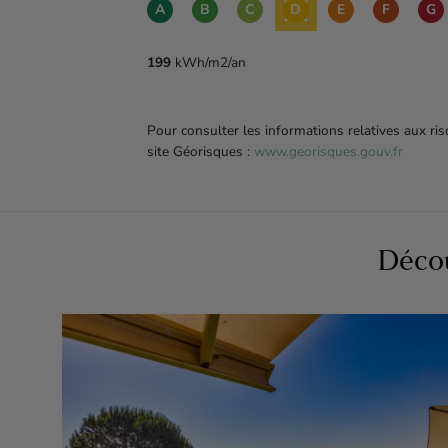
A
B
C
D
E
F
G
199
kWh/m2/an
Pour consulter les informations relatives aux ri
site Géorisques :
www.georisques.gouv.fr
Décou