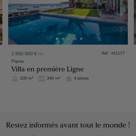
2 860 000 €
Réf : M2177
FAI
Piquey
Villa en première Ligne
home
outdoor_garden
nest_multi_room
100 m²
340 m²
4 pièces
Restez informés avant tout le monde !