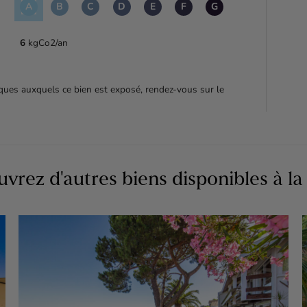
A
B
C
D
E
F
G
6
kgCo2/an
sques auxquels ce bien est exposé, rendez-vous sur le
vrez d'autres biens disponibles à la