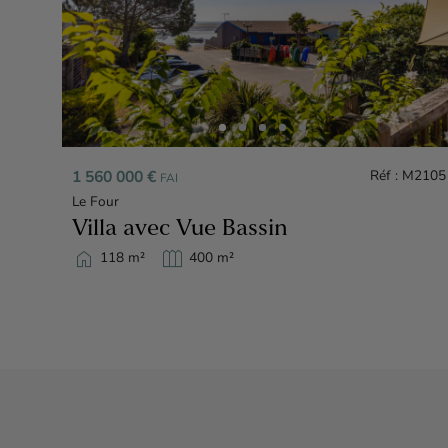
M2147
d
1 560 000 €
Réf : M2105
FAI
Le Four
Villa avec Vue Bassin
home
outdoor_garden
118 m²
400 m²