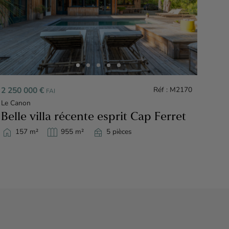
1 36
La V
Vil
home
9
2 250 000 €
Réf : M2170
FAI
Le Canon
Belle villa récente esprit Cap Ferret
home
outdoor_garden
nest_multi_room
157 m²
955 m²
5 pièces