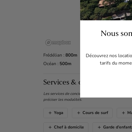
Nous som
Frédélian :
800m
Découvrez nos location
tarifs du momen
Océan :
500m
Services & options
Les services de conciergerie ne sont pas inclus dans
préciser les modalités.
add
add
add
Yoga
Cours de surf
M
add
add
Chef à domicile
Garde d’enfant