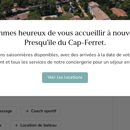
mes heureux de vous accueillir à nouve
Presqu'île du Cap-Ferret.
Marché du Cap ferret :
800m
s saisonnières disponibles, avec des arrivées à la date de vot
t et tous les services de notre conciergerie pour un séjour en
Village Ostréicole :
2km
Voir les locations
 le tarif. Notre équipe vous contactera pour vous en
add
assage
Coach sportif
add
s
Location de bateau