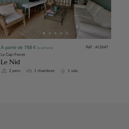
À pa
Le C
Vil
group
À partir de 758 €
Réf : A/1647
la semaine
Le Cap-Ferret
Le Nid
group
bed
shower
2 pers.
1 chambres
1 sde.