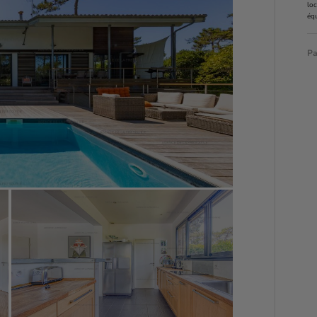
loc
éq
Pa