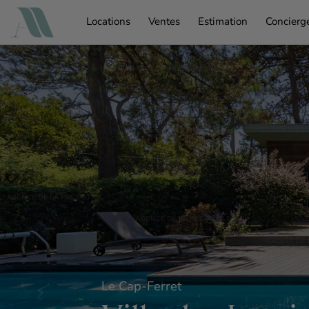
Passer
Locations
Ventes
Estimation
Concierge
au
contenu
Le Cap-Ferret