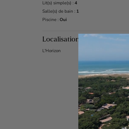
Lit(s) simple(s) :
4
Salle(s) de bain :
1
Piscine :
Oui
Localisation du bien
L'Horizon