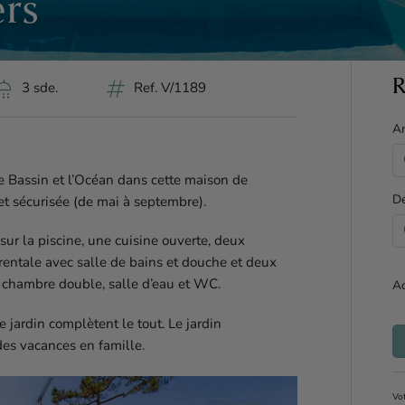
ers
ower
tag
R
3 sde.
Ref. V/1189
Ar
le Bassin et l’Océan dans cette maison de
Dé
et sécurisée (de mai à septembre).
ur la piscine, une cuisine ouverte, deux
rentale avec salle de bains et douche et deux
 chambre double, salle d’eau et WC.
Ad
e jardin complètent le tout. Le jardin
des vacances en famille.
Vot