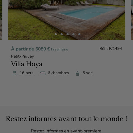
À partir de 6089 €
Réf : P/1494
la semaine
Petit-Piquey
Villa Hoya
group
bed
shower
16 pers.
6 chambres
5 sde.
Restez informés avant tout le monde !
Restez informés en avant-première.