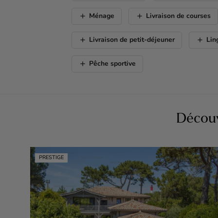
add
add
Ménage
Livraison de courses
add
add
Livraison de petit-déjeuner
Lin
add
Pêche sportive
Découv
PRESTIGE