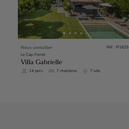
V/1711
Nous consulter
Réf : P/1625
Le Cap-Ferret
Villa Gabrielle
group
bed
shower
14 pers.
7 chambres
7 sde.