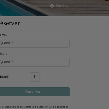
print
Imprimer
éserver
rivée
part
-
+
ulte(s)
Réserver
re réservation ne sera garantie qu’après retour du contrat de